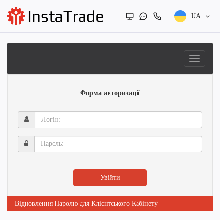
UA
Форма авторизації
Логін:
Пароль:
Увійти
Відновлення Паролю для Клієнтського Кабінету